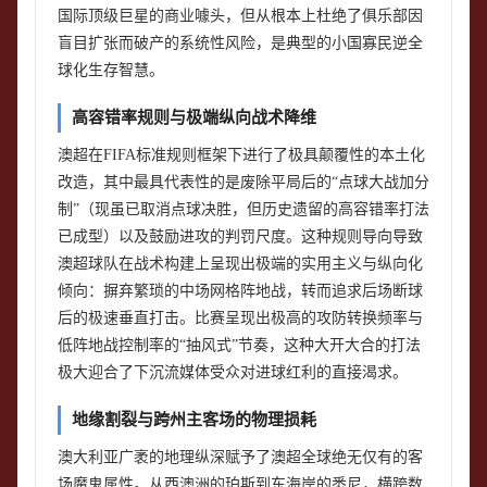
国际顶级巨星的商业噱头，但从根本上杜绝了俱乐部因
盲目扩张而破产的系统性风险，是典型的小国寡民逆全
球化生存智慧。
高容错率规则与极端纵向战术降维
澳超在FIFA标准规则框架下进行了极具颠覆性的本土化
改造，其中最具代表性的是废除平局后的“点球大战加分
制”（现虽已取消点球决胜，但历史遗留的高容错率打法
已成型）以及鼓励进攻的判罚尺度。这种规则导向导致
澳超球队在战术构建上呈现出极端的实用主义与纵向化
倾向：摒弃繁琐的中场网格阵地战，转而追求后场断球
后的极速垂直打击。比赛呈现出极高的攻防转换频率与
低阵地战控制率的“抽风式”节奏，这种大开大合的打法
极大迎合了下沉流媒体受众对进球红利的直接渴求。
地缘割裂与跨州主客场的物理损耗
澳大利亚广袤的地理纵深赋予了澳超全球绝无仅有的客
场魔鬼属性。从西澳洲的珀斯到东海岸的悉尼，横跨数