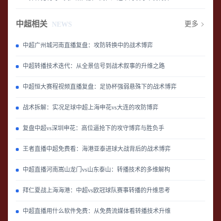
中超相关
更多
NEWS
中超广州城河南直播复盘：攻防转换中的战术博弈
中超转播技术迭代：从全景信号到战术叙事的升维之路
中超恒大赛程视频直播复盘：足协杯强弱悬殊下的战术博弈
战术拆解：实况足球中超上海申花vs大连的攻防博弈
复盘中超vs深圳申花：高位逼抢下的攻守博弈与胜负手
王者直播中超免费看：海港亚泰进球大战背后的战术博弈
中超直播河南嵩山龙门vs山东泰山：转播技术的多维解构
拜仁夏战上海海港：中超vs欧冠球队赛事转播的升维思考
中超直播用什么软件免费：从免费流媒体看转播技术升维