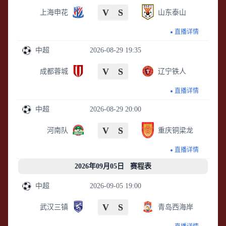
V
S
上海申花
山东泰山
直播详情
中超
2026-08-29 19:35
V
S
成都蓉城
辽宁铁人
直播详情
中超
2026-08-29 20:00
V
S
河南队
重庆铜梁龙
直播详情
2026年09月05日 赛程表
中超
2026-09-05 19:00
V
S
武汉三镇
青岛西海岸