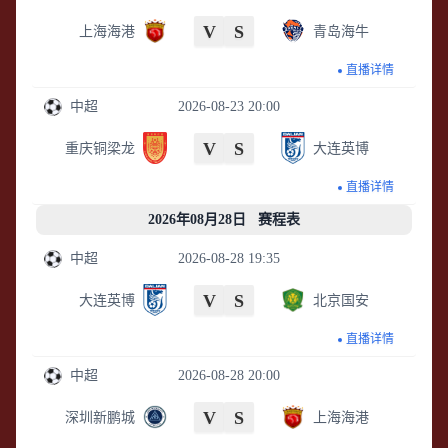
V
S
上海海港
青岛海牛
直播详情
中超
2026-08-23 20:00
V
S
重庆铜梁龙
大连英博
直播详情
2026年08月28日 赛程表
中超
2026-08-28 19:35
V
S
大连英博
北京国安
直播详情
中超
2026-08-28 20:00
V
S
深圳新鹏城
上海海港