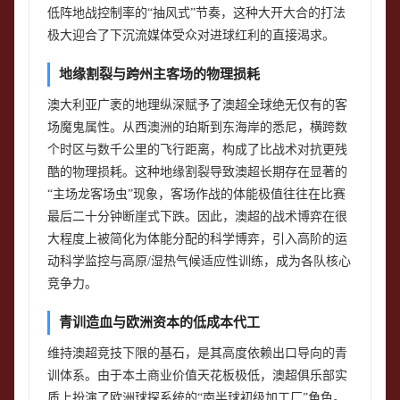
低阵地战控制率的“抽风式”节奏，这种大开大合的打法
极大迎合了下沉流媒体受众对进球红利的直接渴求。
地缘割裂与跨州主客场的物理损耗
澳大利亚广袤的地理纵深赋予了澳超全球绝无仅有的客
场魔鬼属性。从西澳洲的珀斯到东海岸的悉尼，横跨数
个时区与数千公里的飞行距离，构成了比战术对抗更残
酷的物理损耗。这种地缘割裂导致澳超长期存在显著的
“主场龙客场虫”现象，客场作战的体能极值往往在比赛
最后二十分钟断崖式下跌。因此，澳超的战术博弈在很
大程度上被简化为体能分配的科学博弈，引入高阶的运
动科学监控与高原/湿热气候适应性训练，成为各队核心
竞争力。
青训造血与欧洲资本的低成本代工
维持澳超竞技下限的基石，是其高度依赖出口导向的青
训体系。由于本土商业价值天花板极低，澳超俱乐部实
质上扮演了欧洲球探系统的“南半球初级加工厂”角色。