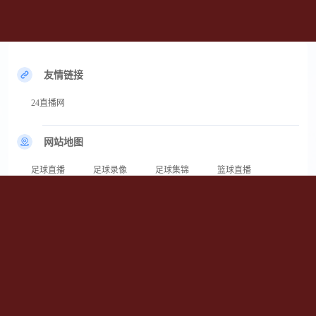
友情链接
24直播网
网站地图
足球直播
足球录像
足球集锦
篮球直播
篮球录像
篮球集锦
[噩梦]24直播网是您在线免费观看成都蓉城直播的最佳平台,本站虔诚为您提供
高清在线成都蓉城赛事视频直播服务,成都蓉城直播在线免费观看、今日成都
蓉城比赛直播视频入口、成都蓉城直播在线播放免费、中超成都蓉城比赛直播
视频,我们为您打造最好的足球直播服务。