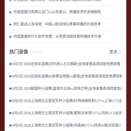
中超直播河南嵩山龙门vs山东泰山：转播技术的多维解构
拜仁夏战上海海港：中超vs欧冠球队赛事转播的升维思考
中超直播用什么软件免费：从免费流媒体看转播技术升维
热门录像
更多
VIDEO
▶️8月5日:2026足球友谊赛(切尔西vs尤文图斯)全场录像高清回放免费观看
▶️8月5日:2026足球友谊赛(K联赛全明星vs曼城)全场录像高清回放免费观看
▶️8月5日:2026联盟杯小组赛(温哥华白浪vs亚特兰特)全场录像高清回放免费观看
▶️8月4日:2026上海明日之星冠军杯小组赛(托特纳姆热刺U17vs上海U17)全
▶️8月4日:2026上海明日之星冠军杯小组赛(葡萄牙体育U17vs河床U17)全场
▶️8月4日:2026上海明日之星冠军杯小组赛(阿森纳U17vs拜耳04勒沃库森U1