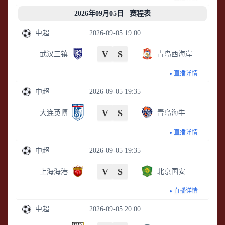
2026年09月05日 赛程表
中超
2026-09-05 19:00
V
S
武汉三镇
青岛西海岸
直播详情
中超
2026-09-05 19:35
V
S
大连英博
青岛海牛
直播详情
中超
2026-09-05 19:35
V
S
上海海港
北京国安
直播详情
中超
2026-09-05 20:00