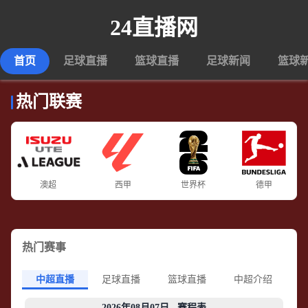
24直播网
首页
足球直播
篮球直播
足球新闻
篮球
热门联赛
澳超
西甲
世界杯
德甲
热门赛事
中超直播
足球直播
篮球直播
中超介绍
2026年08月07日 赛程表