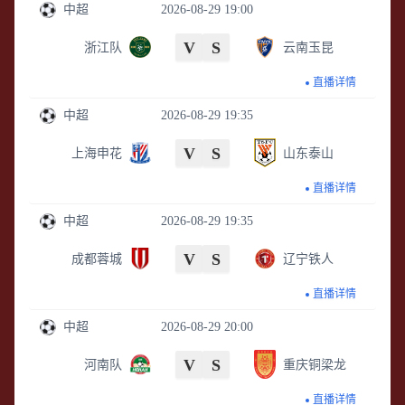
中超
2026-08-29 19:00
V
S
浙江队
云南玉昆
直播详情
中超
2026-08-29 19:35
V
S
上海申花
山东泰山
直播详情
中超
2026-08-29 19:35
V
S
成都蓉城
辽宁铁人
直播详情
中超
2026-08-29 20:00
V
S
河南队
重庆铜梁龙
直播详情