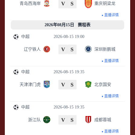
V
S
青岛西海岸
重庆铜梁龙
直播详情
2026年08月15日 赛程表
中超
2026-08-15 19:00
V
S
辽宁铁人
深圳新鹏城
直播详情
中超
2026-08-15 19:35
V
S
天津津门虎
北京国安
直播详情
中超
2026-08-15 19:35
V
S
浙江队
成都蓉城
直播详情