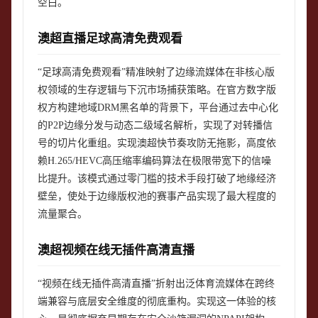
空白。
澳超直播足球高清免费观看
“足球高清免费观看”精准映射了边缘流媒体在非核心版
权领域的生存逻辑与下沉市场捕获策略。在官方数字版
权方构建地域DRM黑名单的背景下，平台通过去中心化
的P2P边缘分发与动态二级域名解析，实现了对转播信
号的切片化重组。实现澳超快节奏攻防无拖影，高度依
赖H.265/HEVC高压缩率编码算法在极限带宽下的信噪
比提升。该模式通过零门槛的技术手段打破了地缘经济
壁垒，使处于边缘版权池的赛事产品实现了最大程度的
流量聚合。
澳超视频在线无插件高清直播
“视频在线无插件高清直播”折射出泛体育流媒体在跨终
端兼容与底层安全维度的彻底重构。实现这一体验的核