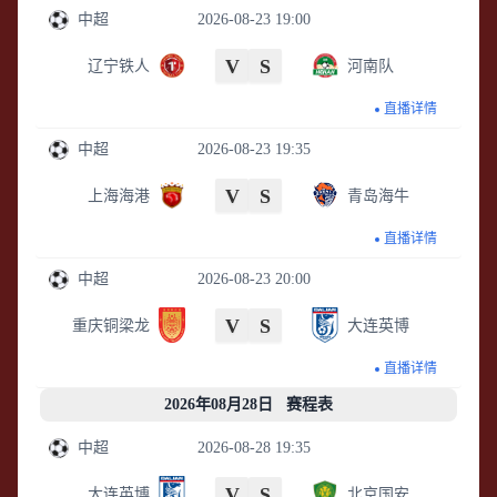
中超
2026-08-23 19:00
V
S
辽宁铁人
河南队
直播详情
中超
2026-08-23 19:35
V
S
上海海港
青岛海牛
直播详情
中超
2026-08-23 20:00
V
S
重庆铜梁龙
大连英博
直播详情
2026年08月28日 赛程表
中超
2026-08-28 19:35
V
S
大连英博
北京国安