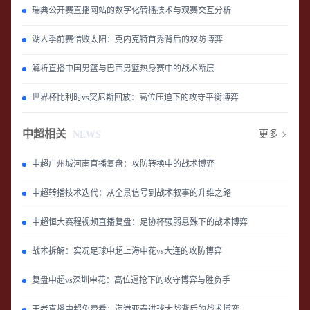
瑞典公开赛直播网站的数字化转播技术与观赛交互分析
湖人季前赛惜败太阳：克内克特首秀背后的攻防博弈
解析直播中国男篮与巴西男篮热身赛中的战术断层
世界杯比利时vs突尼斯回放：高位压迫下的攻守平衡博弈
中超相关
更多
NEWS
中超广州城河南直播复盘：攻防转换中的战术博弈
中超转播技术迭代：从全景信号到战术叙事的升维之路
中超恒大赛程视频直播复盘：足协杯强弱悬殊下的战术博弈
战术拆解：实况足球中超上海申花vs大连的攻防博弈
复盘中超vs深圳申花：高位逼抢下的攻守博弈与胜负手
王者直播中超免费看：海港亚泰进球大战背后的战术博弈