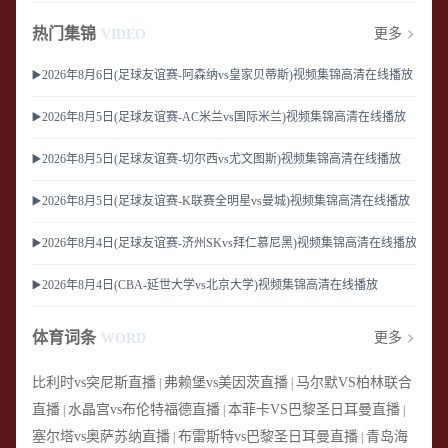
热门集锦
更多
VIDEO
▶️2026年8月6日(足球友谊赛-阿森纳vs皇家贝蒂斯)视频集锦高清在线播放
▶️2026年8月5日(足球友谊赛-AC米兰vs国际米兰)视频集锦高清在线播放
▶️2026年8月5日(足球友谊赛-切尔西vs尤文图斯)视频集锦高清在线播放
▶️2026年8月5日(足球友谊赛-K联赛全明星vs曼城)视频集锦高清在线播放
▶️2026年8月4日(足球友谊赛-济州SKvs拜仁慕尼黑)视频集锦高清在线播放
▶️2026年8月4日(CBA-延世大学vs北京大学)视频集锦高清在线播放
体育词条
更多
WORD
比利时vs突尼斯直播
弗赖堡vs美因茨直播
马尔默VS柏林联合
|
|
直播
水晶宫vs布伦特福德直播
本菲卡VS巴黎圣日耳曼直播
|
|
|
塞尔塔vs奥萨苏纳直播
布雷斯特vs巴黎圣日耳曼直播
青岛海
|
|