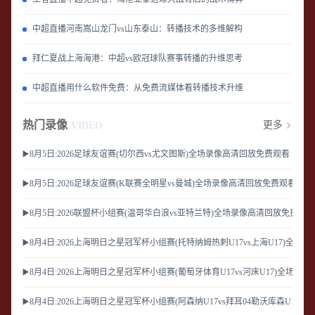
中超直播河南嵩山龙门vs山东泰山：转播技术的多维解构
拜仁夏战上海海港：中超vs欧冠球队赛事转播的升维思考
中超直播用什么软件免费：从免费流媒体看转播技术升维
热门录像
更多
VIDEO
▶️8月5日:2026足球友谊赛(切尔西vs尤文图斯)全场录像高清回放免费观看
▶️8月5日:2026足球友谊赛(K联赛全明星vs曼城)全场录像高清回放免费观看
▶️8月5日:2026联盟杯小组赛(温哥华白浪vs亚特兰特)全场录像高清回放免费观看
▶️8月4日:2026上海明日之星冠军杯小组赛(托特纳姆热刺U17vs上海U17)全
▶️8月4日:2026上海明日之星冠军杯小组赛(葡萄牙体育U17vs河床U17)全场
▶️8月4日:2026上海明日之星冠军杯小组赛(阿森纳U17vs拜耳04勒沃库森U1