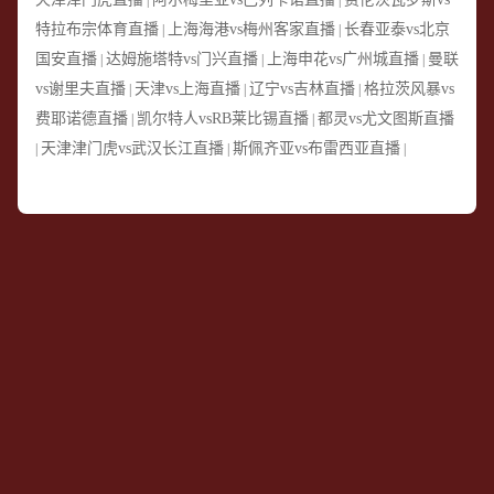
|
|
特拉布宗体育直播
上海海港vs梅州客家直播
长春亚泰vs北京
|
|
国安直播
达姆施塔特vs门兴直播
上海申花vs广州城直播
曼联
|
|
|
vs谢里夫直播
天津vs上海直播
辽宁vs吉林直播
格拉茨风暴vs
|
|
|
费耶诺德直播
凯尔特人vsRB莱比锡直播
都灵vs尤文图斯直播
|
|
天津津门虎vs武汉长江直播
斯佩齐亚vs布雷西亚直播
|
|
|