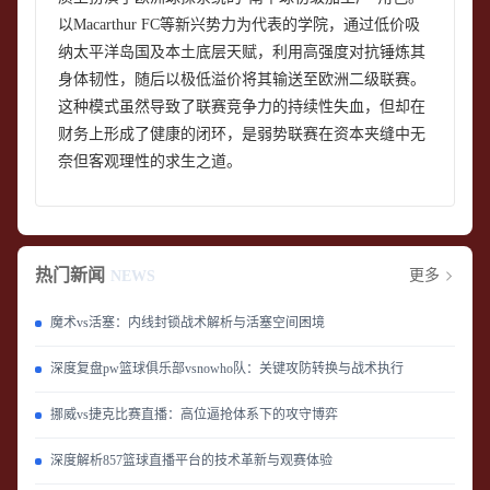
以Macarthur FC等新兴势力为代表的学院，通过低价吸
纳太平洋岛国及本土底层天赋，利用高强度对抗锤炼其
身体韧性，随后以极低溢价将其输送至欧洲二级联赛。
这种模式虽然导致了联赛竞争力的持续性失血，但却在
财务上形成了健康的闭环，是弱势联赛在资本夹缝中无
奈但客观理性的求生之道。
热门新闻
更多
NEWS
魔术vs活塞：内线封锁战术解析与活塞空间困境
深度复盘pw篮球俱乐部vsnowho队：关键攻防转换与战术执行
挪威vs捷克比赛直播：高位逼抢体系下的攻守博弈
深度解析857篮球直播平台的技术革新与观赛体验