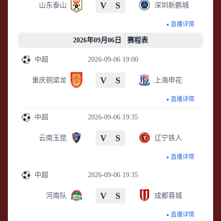
V
S
山东泰山
深圳新鹏城
直播详情
2026年09月06日 赛程表
中超
2026-09-06 19:00
V
S
重庆铜梁龙
上海申花
直播详情
中超
2026-09-06 19:35
V
S
云南玉昆
辽宁铁人
直播详情
中超
2026-09-06 19:35
V
S
河南队
成都蓉城
直播详情