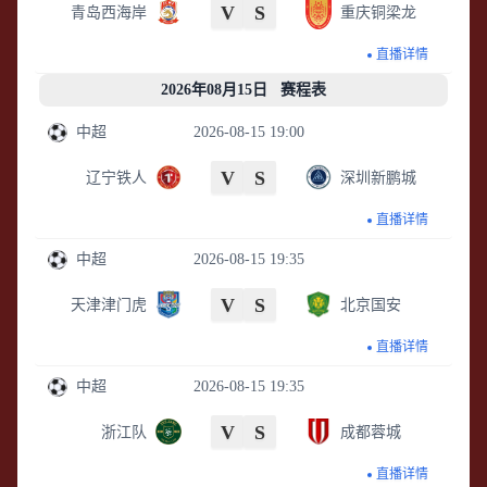
V
S
青岛西海岸
重庆铜梁龙
直播详情
2026年08月15日 赛程表
中超
2026-08-15 19:00
V
S
辽宁铁人
深圳新鹏城
直播详情
中超
2026-08-15 19:35
V
S
天津津门虎
北京国安
直播详情
中超
2026-08-15 19:35
V
S
浙江队
成都蓉城
直播详情