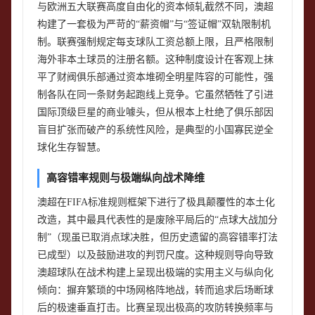
与欧洲五大联赛高度自由化的资本倾轧截然不同，澳超
构建了一套极为严苛的“薪资帽”与“签证帽”双轨限制机
制。联赛强制规定每支球队工资总额上限，且严格限制
海外非本土球员的注册名额。这种制度设计在客观上抹
平了财阀俱乐部通过资本堆砌全明星阵容的可能性，强
制各队在同一条财务起跑线上竞争。它虽然牺牲了引进
国际顶级巨星的商业噱头，但从根本上杜绝了俱乐部因
盲目扩张而破产的系统性风险，是典型的小国寡民逆全
球化生存智慧。
高容错率规则与极端纵向战术降维
澳超在FIFA标准规则框架下进行了极具颠覆性的本土化
改造，其中最具代表性的是废除平局后的“点球大战加分
制”（现虽已取消点球决胜，但历史遗留的高容错率打法
已成型）以及鼓励进攻的判罚尺度。这种规则导向导致
澳超球队在战术构建上呈现出极端的实用主义与纵向化
倾向：摒弃繁琐的中场网格阵地战，转而追求后场断球
后的极速垂直打击。比赛呈现出极高的攻防转换频率与