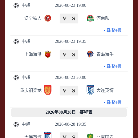
中超
2026-08-23 19:00
V
S
辽宁铁人
河南队
直播详情
中超
2026-08-23 19:35
V
S
上海海港
青岛海牛
直播详情
中超
2026-08-23 20:00
V
S
重庆铜梁龙
大连英博
直播详情
2026年08月28日 赛程表
中超
2026-08-28 19:35
V
S
大连英博
北京国安