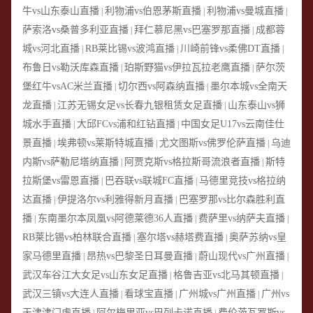
牛vs山东泰山直播
利物浦vs伯恩茅斯直播
利物浦vs曼城直播
|
|
|
萨索洛vs桑普多利亚直播
拜仁慕尼黑vs巴塞罗那直播
成都蓉
|
|
城vs河北直播
RB莱比锡vs波鸿直播
川崎前锋vs柔佛DT直播
|
|
|
布鲁日vs勒沃库森直播
珀斯野猫vs伊拉瓦拉老鹰直播
萨尔茨
|
|
堡红牛vsAC米兰直播
切尔西vs阿森纳直播
墨尔本城vs全南天
|
|
龙直播
江苏无锡女足vs长春九银租赁女足直播
山东泰山vs狮
|
|
城水手直播
大邱FCvs浦和红钻直播
中国女足U17vs云南佳仕
|
|
景直播
埃弗顿vs莱斯特城直播
尤文图斯vs佛罗伦萨直播
乌迪
|
|
|
内斯vs萨勒尼塔纳直播
阿贾克斯vs格拉斯哥流浪者直播
斯特
|
|
拉斯堡vs雷恩直播
巴吞联vs联城FC直播
马德里竞技vs格拉纳
|
|
达直播
伊提洛尔vs利雅得新月直播
巴塞罗那vs比尔森胜利直
|
|
播
东南墨尔本凤凰vs阿德莱德36人直播
费萨里vs纳萨夫直播
|
|
|
RB莱比锡vs柏林联合直播
塞尔塔vs赫塔费直播
奥萨苏纳vs皇
|
|
家马德里直播
昂热vs巴黎圣日耳曼直播
蔚山现代vs广州直播
|
|
|
武汉车谷江大女足vs山东女足直播
格鲁吉亚vs北马其顿直播
|
|
武汉三镇vs大连人直播
看球宝直播
广州城vs广州直播
广州vs
|
|
|
天津津门虎直播
阿尔梅里亚vs巴列卡诺直播
费伦茨瓦罗斯vs